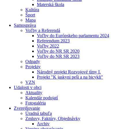
Materská škola
Kultúra
Šport
Mapa
Samospráva
Voľby a Referendá
Voľby do Európskeho parlamentu 2024
Referendum 2023
Voľby 2022
Voľby do NR SR 2020
Voľby do NR SR 2023
Odpady
Projekty
Národný projekt Rozvojové tímy I.
Projekt "K jaskyni peši a na bicykli"
VZN
Udalosti v obci
Aktuality
Kalendár podujatí
Fotogaléria
Zverejňovanie
Úradná tabuľa
Zmluvy, Faktúry, Objednávky
Archiv
Verejne obstarávanie