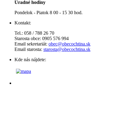
Úradné hodiny
Pondelok - Piatok 8 00 - 15 30 hod.
Kontakt:
Tel.: 058 / 788 26 70
Starosta obce: 0905 576 994
Email sekretariát:
obec@obecochtina.sk
Email starosta:
starosta@obecochtina.sk
Kde nás nájdete: