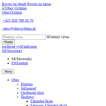
Rovno na obsah
Rovno na menu
Obec
Ochtiná
+421 058 788 26 70
obec@obecochtina.sk
Hľadaný výraz
Hľadať
rozšírené vyhľadávanie
SK
Slovensky
SK
Slovensky
EN
English
Menu
Obec
História
Súčasnosť
Osobnosti obce
Školstvo
Základná škola
Edupage Základná škola