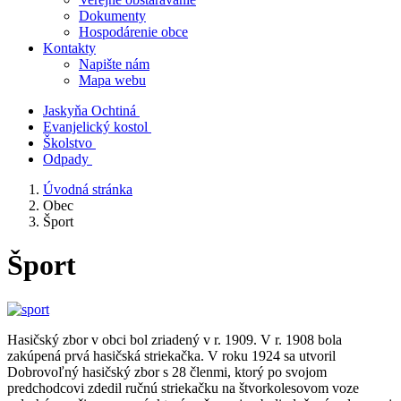
Dokumenty
Hospodárenie obce
Kontakty
Napište nám
Mapa webu
Jaskyňa Ochtiná
Evanjelický kostol
Školstvo
Odpady
Úvodná stránka
Obec
Šport
Šport
Hasičský zbor v obci bol zriadený v r. 1909. V r. 1908 bola
zakúpená prvá hasičská striekačka. V roku 1924 sa utvoril
Dobrovoľný hasičský zbor s 28 členmi, ktorý po svojom
predchodcovi zdedil ručnú striekačku na štvorkolesovom voze