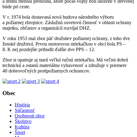
a druhú menšiu prenosnú, ktoré počas vojny boli uložené v drevenej
búde pri ceste.
V r. 1974 bola dostavaná nová budova národného výboru
a požiarnej zbrojnice. Záslužnú osvetovú činnosť v oblasti ochrany
majetku, občanov a organizácií rozvíjal DHZ.
V roku 1953 mal zbor päť družstiev požiarnej ochrany, z toho dve
ženské družstvá. Prvou motorovou striekačkou v obci bola PS –
8. K nej pozdejšie pribudli ďalšie dve PPS – 12.
Zbor si opatruje aj starú veľkú ručnú striekačku. Má veľmi dobrú
technickú a ostanú materiálnu vybavenosť a združuje v priemere
40 dobrovoľných protipožiarnych ochrancov.
Obec
História
Súčasnosť
Osobnosti obce
Školstvo
Kultúra
Šport