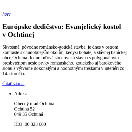
hore
Európske dedičstvo: Evanjelický kostol
v Ochtinej
Skvostná, pôvodne románsko-gotická stavba, je dnes v ostrom
kontraste s chudobnejším okolím, kedysi bohatej a slávnej baníckej
obce Ochtiná. Jednoloďová stredoveká stavba s polygonálnym
presbytériom nesie prvky románskeho, gotického aj barokového
slohu s výtvarne dokonalými a hodnotnými freskami v interiéri zo
14. storočia.
Čítať viac...
Adresa:
Obecný úrad Ochtiná
Ochtiná 52
049 35 Ochtiná
IČO: 00 328 600