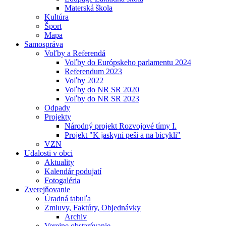
Materská škola
Kultúra
Šport
Mapa
Samospráva
Voľby a Referendá
Voľby do Európskeho parlamentu 2024
Referendum 2023
Voľby 2022
Voľby do NR SR 2020
Voľby do NR SR 2023
Odpady
Projekty
Národný projekt Rozvojové tímy I.
Projekt "K jaskyni peši a na bicykli"
VZN
Udalosti v obci
Aktuality
Kalendár podujatí
Fotogaléria
Zverejňovanie
Úradná tabuľa
Zmluvy, Faktúry, Objednávky
Archiv
Verejne obstarávanie