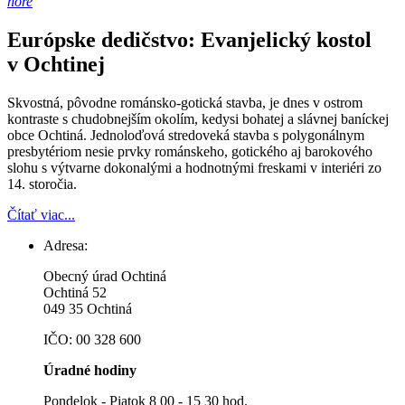
hore
Európske dedičstvo: Evanjelický kostol
v Ochtinej
Skvostná, pôvodne románsko-gotická stavba, je dnes v ostrom
kontraste s chudobnejším okolím, kedysi bohatej a slávnej baníckej
obce Ochtiná. Jednoloďová stredoveká stavba s polygonálnym
presbytériom nesie prvky románskeho, gotického aj barokového
slohu s výtvarne dokonalými a hodnotnými freskami v interiéri zo
14. storočia.
Čítať viac...
Adresa:
Obecný úrad Ochtiná
Ochtiná 52
049 35 Ochtiná
IČO: 00 328 600
Úradné hodiny
Pondelok - Piatok 8 00 - 15 30 hod.