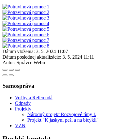
Dátum vloženia:
3. 5. 2024 11:07
Dátum poslednej aktualizácie:
3. 5. 2024 11:11
Autor:
Správce Webu
Samospráva
Voľby a Referendá
Odpady
Projekty
Národný projekt Rozvojové tímy I.
Projekt "K jaskyni peši a na bicykli"
VZN
Rychlý kontakt