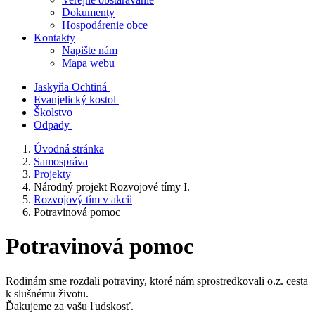
Dokumenty
Hospodárenie obce
Kontakty
Napište nám
Mapa webu
Jaskyňa Ochtiná
Evanjelický kostol
Školstvo
Odpady
Úvodná stránka
Samospráva
Projekty
Národný projekt Rozvojové tímy I.
Rozvojový tím v akcii
Potravinová pomoc
Potravinová pomoc
Rodinám sme rozdali potraviny, ktoré nám sprostredkovali o.z. cesta
k slušnému životu.
Ďakujeme za vašu ľudskosť.