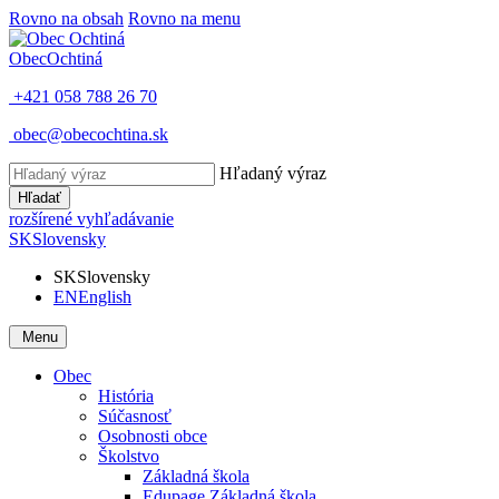
Rovno na obsah
Rovno na menu
Obec
Ochtiná
+421 058 788 26 70
obec@obecochtina.sk
Hľadaný výraz
Hľadať
rozšírené vyhľadávanie
SK
Slovensky
SK
Slovensky
EN
English
Menu
Obec
História
Súčasnosť
Osobnosti obce
Školstvo
Základná škola
Edupage Základná škola