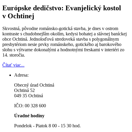
Európske dedičstvo: Evanjelický kostol
v Ochtinej
Skvostná, pôvodne románsko-gotická stavba, je dnes v ostrom
kontraste s chudobnejším okolím, kedysi bohatej a slávnej baníckej
obce Ochtiná. Jednoloďová stredoveká stavba s polygonálnym
presbytériom nesie prvky románskeho, gotického aj barokového
slohu s výtvarne dokonalými a hodnotnými freskami v interiéri zo
14. storočia.
Čítať viac...
Adresa:
Obecný úrad Ochtiná
Ochtiná 52
049 35 Ochtiná
IČO: 00 328 600
Úradné hodiny
Pondelok - Piatok 8 00 - 15 30 hod.