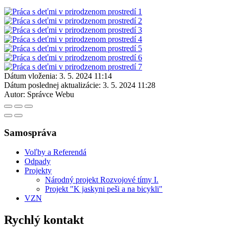
Dátum vloženia:
3. 5. 2024 11:14
Dátum poslednej aktualizácie:
3. 5. 2024 11:28
Autor:
Správce Webu
Samospráva
Voľby a Referendá
Odpady
Projekty
Národný projekt Rozvojové tímy I.
Projekt "K jaskyni peši a na bicykli"
VZN
Rychlý kontakt