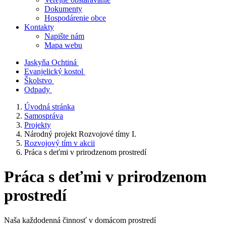
Dokumenty
Hospodárenie obce
Kontakty
Napište nám
Mapa webu
Jaskyňa Ochtiná
Evanjelický kostol
Školstvo
Odpady
Úvodná stránka
Samospráva
Projekty
Národný projekt Rozvojové tímy I.
Rozvojový tím v akcii
Práca s deťmi v prirodzenom prostredí
Práca s deťmi v prirodzenom
prostredí
Naša každodenná činnosť v domácom prostredí