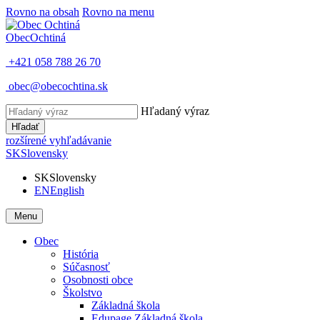
Rovno na obsah
Rovno na menu
Obec
Ochtiná
+421 058 788 26 70
obec@obecochtina.sk
Hľadaný výraz
Hľadať
rozšírené vyhľadávanie
SK
Slovensky
SK
Slovensky
EN
English
Menu
Obec
História
Súčasnosť
Osobnosti obce
Školstvo
Základná škola
Edupage Základná škola