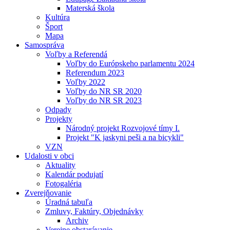
Materská škola
Kultúra
Šport
Mapa
Samospráva
Voľby a Referendá
Voľby do Európskeho parlamentu 2024
Referendum 2023
Voľby 2022
Voľby do NR SR 2020
Voľby do NR SR 2023
Odpady
Projekty
Národný projekt Rozvojové tímy I.
Projekt "K jaskyni peši a na bicykli"
VZN
Udalosti v obci
Aktuality
Kalendár podujatí
Fotogaléria
Zverejňovanie
Úradná tabuľa
Zmluvy, Faktúry, Objednávky
Archiv
Verejne obstarávanie