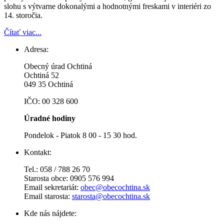
slohu s výtvarne dokonalými a hodnotnými freskami v interiéri zo
14. storočia.
Čítať viac...
Adresa:
Obecný úrad Ochtiná
Ochtiná 52
049 35 Ochtiná
IČO: 00 328 600
Úradné hodiny
Pondelok - Piatok 8 00 - 15 30 hod.
Kontakt:
Tel.: 058 / 788 26 70
Starosta obce: 0905 576 994
Email sekretariát:
obec@obecochtina.sk
Email starosta:
starosta@obecochtina.sk
Kde nás nájdete: