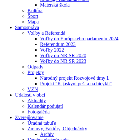
Materská škola
Kultúra
Šport
Mapa
Samospráva
Voľby a Referendá
Voľby do Európskeho parlamentu 2024
Referendum 2023
Voľby 2022
Voľby do NR SR 2020
Voľby do NR SR 2023
Odpady
Projekty
Národný projekt Rozvojové tímy I.
Projekt "K jaskyni peši a na bicykli"
VZN
Udalosti v obci
Aktuality
Kalendár podujatí
Fotogaléria
Zverejňovanie
Úradná tabuľa
Zmluvy, Faktúry, Objednávky
Archiv
Verejne obstarávanie