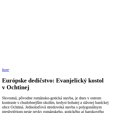
hore
Európske dedičstvo: Evanjelický kostol
v Ochtinej
Skvostná, pôvodne románsko-gotická stavba, je dnes v ostrom
kontraste s chudobnejším okolím, kedysi bohatej a slávnej baníckej
obce Ochtiná. Jednoloďová stredoveká stavba s polygonálnym
presbytériom nesie prvky románskeho, gotického aj barokového