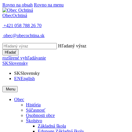
Rovno na obsah
Rovno na menu
Obec
Ochtiná
+421 058 788 26 70
obec@obecochtina.sk
Hľadaný výraz
Hľadať
rozšírené vyhľadávanie
SK
Slovensky
SK
Slovensky
EN
English
Menu
Obec
História
Súčasnosť
Osobnosti obce
Školstvo
Základná škola
Edupage Základná škola