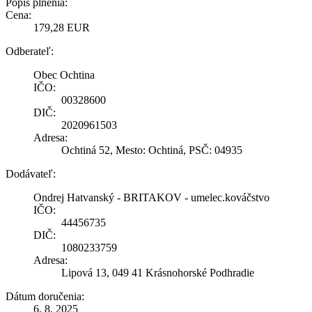
Popis plnenia:
Cena:
179,28 EUR
Odberateľ:
Obec Ochtina
IČO:
00328600
DIČ:
2020961503
Adresa:
Ochtiná 52, Mesto: Ochtiná, PSČ: 04935
Dodávateľ:
Ondrej Hatvanský - BRITAKOV - umelec.kováčstvo
IČO:
44456735
DIČ:
1080233759
Adresa:
Lipová 13, 049 41 Krásnohorské Podhradie
Dátum doručenia:
6. 8. 2025