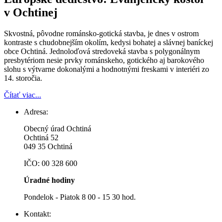
v Ochtinej
Skvostná, pôvodne románsko-gotická stavba, je dnes v ostrom
kontraste s chudobnejším okolím, kedysi bohatej a slávnej baníckej
obce Ochtiná. Jednoloďová stredoveká stavba s polygonálnym
presbytériom nesie prvky románskeho, gotického aj barokového
slohu s výtvarne dokonalými a hodnotnými freskami v interiéri zo
14. storočia.
Čítať viac...
Adresa:
Obecný úrad Ochtiná
Ochtiná 52
049 35 Ochtiná
IČO: 00 328 600
Úradné hodiny
Pondelok - Piatok 8 00 - 15 30 hod.
Kontakt: