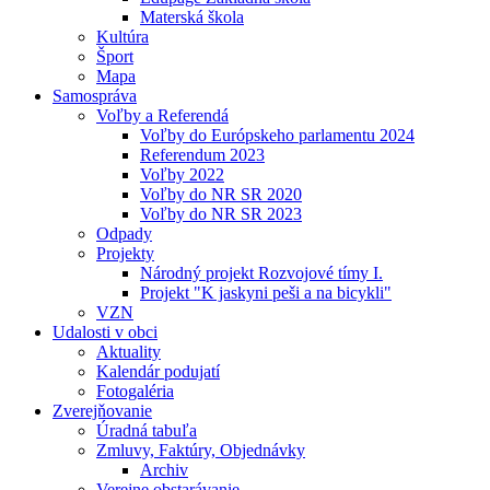
Materská škola
Kultúra
Šport
Mapa
Samospráva
Voľby a Referendá
Voľby do Európskeho parlamentu 2024
Referendum 2023
Voľby 2022
Voľby do NR SR 2020
Voľby do NR SR 2023
Odpady
Projekty
Národný projekt Rozvojové tímy I.
Projekt "K jaskyni peši a na bicykli"
VZN
Udalosti v obci
Aktuality
Kalendár podujatí
Fotogaléria
Zverejňovanie
Úradná tabuľa
Zmluvy, Faktúry, Objednávky
Archiv
Verejne obstarávanie