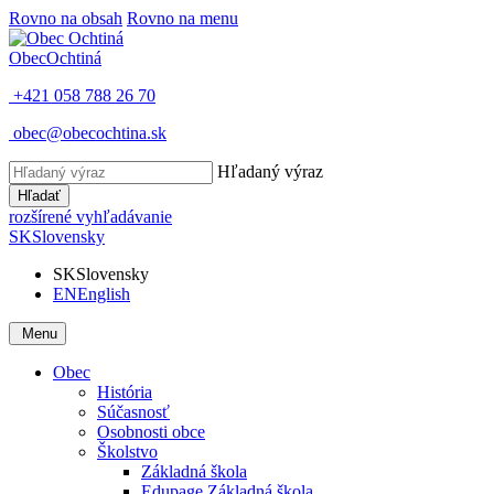
Rovno na obsah
Rovno na menu
Obec
Ochtiná
+421 058 788 26 70
obec@obecochtina.sk
Hľadaný výraz
Hľadať
rozšírené vyhľadávanie
SK
Slovensky
SK
Slovensky
EN
English
Menu
Obec
História
Súčasnosť
Osobnosti obce
Školstvo
Základná škola
Edupage Základná škola