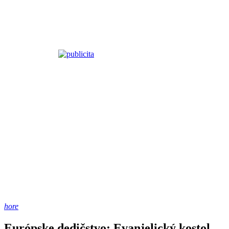
hore
Európske dedičstvo: Evanjelický kostol