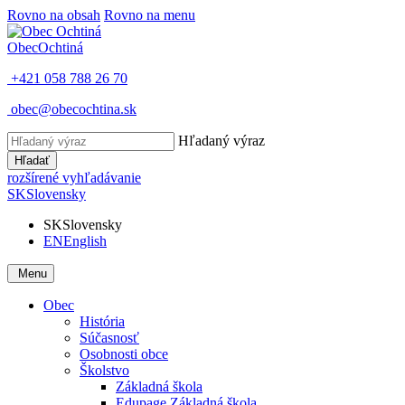
Rovno na obsah
Rovno na menu
Obec
Ochtiná
+421 058 788 26 70
obec@obecochtina.sk
Hľadaný výraz
Hľadať
rozšírené vyhľadávanie
SK
Slovensky
SK
Slovensky
EN
English
Menu
Obec
História
Súčasnosť
Osobnosti obce
Školstvo
Základná škola
Edupage Základná škola