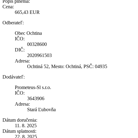
Popis plnenia:
Cena:
665,43 EUR
Odberateľ:
Obec Ochtina
IČO:
00328600
DIČ:
2020961503
Adresa:
Ochtiná 52, Mesto: Ochtiná, PSČ: 04935
Dodávateľ:
Prometeus-Sl s.r.o.
IČO:
3643906
Adresa:
Stará Ľubovňa
Dátum doručenia:
11. 8. 2025
Dátum splatnosti:
22. 8. 2025