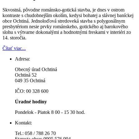
Skvostná, pôvodne románsko-gotická stavba, je dnes v ostrom
kontraste s chudobnejším okolím, kedysi bohatej a slávnej baníckej
obce Ochtiná. Jednoloďová stredoveká stavba s polygonálnym
presbytériom nesie prvky románskeho, gotického aj barokového
slohu s výtvarne dokonalými a hodnotnými freskami v interiéri zo
14. storočia.
Čítať viac...
Adresa:
Obecný úrad Ochtiná
Ochtiná 52
049 35 Ochtiná
IČO: 00 328 600
Úradné hodiny
Pondelok - Piatok 8 00 - 15 30 hod.
Kontakt:
Tel.: 058 / 788 26 70
Starosta obce: 0905 576 994