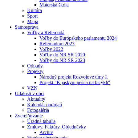
Materská škola
Kultúra
Šport
Mapa
Samospráva
Voľby a Referendá
Voľby do Európskeho parlamentu 2024
Referendum 2023
Voľby 2022
Voľby do NR SR 2020
Voľby do NR SR 2023
Odpady
Projekty
Národný projekt Rozvojové tímy I.
Projekt "K jaskyni peši a na bicykli"
VZN
Udalosti v obci
Aktuality
Kalendár podujatí
Fotogaléria
Zverejňovanie
Úradná tabuľa
Zmluvy, Faktúry, Objednávky
Archiv
Verejne obstarávanie