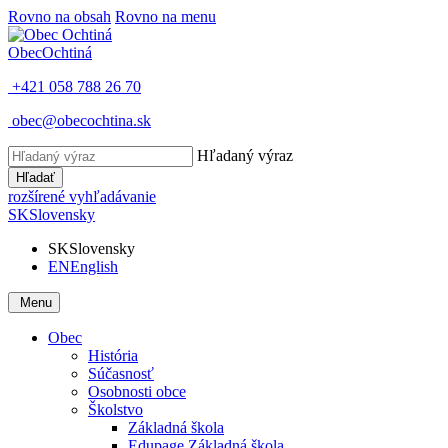
Rovno na obsah
Rovno na menu
Obec
Ochtiná
+421 058 788 26 70
obec@obecochtina.sk
Hľadaný výraz
Hľadať
rozšírené vyhľadávanie
SK
Slovensky
SK
Slovensky
EN
English
Menu
Obec
História
Súčasnosť
Osobnosti obce
Školstvo
Základná škola
Edupage Základná škola