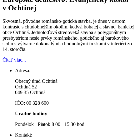
v Ochtinej
Skvostná, pôvodne románsko-gotická stavba, je dnes v ostrom
kontraste s chudobnejším okolím, kedysi bohatej a slávnej baníckej
obce Ochtiná. Jednoloďová stredoveká stavba s polygonálnym
presbytériom nesie prvky románskeho, gotického aj barokového
slohu s výtvarne dokonalými a hodnotnými freskami v interiéri zo
14. storočia.
Čítať viac...
Adresa:
Obecný úrad Ochtiná
Ochtiná 52
049 35 Ochtiná
IČO: 00 328 600
Úradné hodiny
Pondelok - Piatok 8 00 - 15 30 hod.
Kontakt: