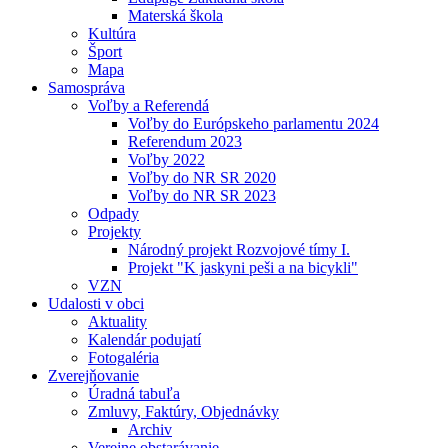
Materská škola
Kultúra
Šport
Mapa
Samospráva
Voľby a Referendá
Voľby do Európskeho parlamentu 2024
Referendum 2023
Voľby 2022
Voľby do NR SR 2020
Voľby do NR SR 2023
Odpady
Projekty
Národný projekt Rozvojové tímy I.
Projekt "K jaskyni peši a na bicykli"
VZN
Udalosti v obci
Aktuality
Kalendár podujatí
Fotogaléria
Zverejňovanie
Úradná tabuľa
Zmluvy, Faktúry, Objednávky
Archiv
Verejne obstarávanie