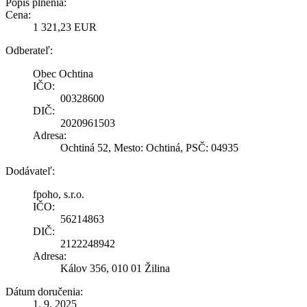
Popis plnenia:
Cena:
1 321,23 EUR
Odberateľ:
Obec Ochtina
IČO:
00328600
DIČ:
2020961503
Adresa:
Ochtiná 52, Mesto: Ochtiná, PSČ: 04935
Dodávateľ:
fpoho, s.r.o.
IČO:
56214863
DIČ:
2122248942
Adresa:
Kálov 356, 010 01 Žilina
Dátum doručenia:
1. 9. 2025