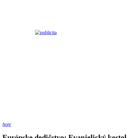
hore
Európske dedičstvo: Evanjelický kostol