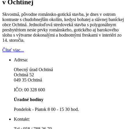
v Ochtinej
Skvostná, pôvodne románsko-gotická stavba, je dnes v ostrom
kontraste s chudobnejším okolím, kedysi bohatej a slávnej baníckej
obce Ochtiná. Jednoloďová stredoveká stavba s polygonálnym
presbytériom nesie prvky románskeho, gotického aj barokového
slohu s výtvarne dokonalými a hodnotnými freskami v interiéri zo
14. storočia.
Čítať viac...
Adresa:
Obecný úrad Ochtiná
Ochtiná 52
049 35 Ochtiná
IČO: 00 328 600
Úradné hodiny
Pondelok - Piatok 8 00 - 15 30 hod.
Kontakt:
Tel.: 058 / 788 26 70