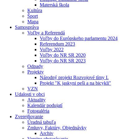
Materská škola
Kultúra
Šport
Mapa
Samospráva
Voľby a Referendá
Voľby do Európskeho parlamentu 2024
Referendum 2023
Voľby 2022
Voľby do NR SR 2020
Voľby do NR SR 2023
Odpady
Projekty
Národný projekt Rozvojové tímy I.
Projekt "K jaskyni peši a na bicykli"
VZN
Udalosti v obci
Aktuality
Kalendár podujatí
Fotogaléria
Zverejňovanie
Úradná tabuľa
Zmluvy, Faktúry, Objednávky
Archiv
Verejne obstarávanie