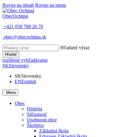
Rovno na obsah
Rovno na menu
Obec
Ochtiná
+421 058 788 26 70
obec@obecochtina.sk
Hľadaný výraz
Hľadať
rozšírené vyhľadávanie
SK
Slovensky
SK
Slovensky
EN
English
Menu
Obec
História
Súčasnosť
Osobnosti obce
Školstvo
Základná škola
Edupage Základná škola