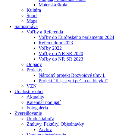
Materská škola
Kultúra
Šport
Mapa
Samospráva
Voľby a Referendá
Voľby do Európskeho parlamentu 2024
Referendum 2023
Voľby 2022
Voľby do NR SR 2020
Voľby do NR SR 2023
Odpady
Projekty
Národný projekt Rozvojové tímy I.
Projekt "K jaskyni peši a na bicykli"
VZN
Udalosti v obci
Aktuality
Kalendár podujatí
Fotogaléria
Zverejňovanie
Úradná tabuľa
Zmluvy, Faktúry, Objednávky
Archiv
Verejne obstarávanie