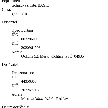
Popis plnenia:
technická služba BASIC
Cena:
4,00 EUR
Odberateľ:
Obec Ochtina
IČO:
00328600
DIČ:
2020961503
Adresa:
Ochtiná 52, Mesto: Ochtiná, PSČ: 04935
Dodávateľ:
Free-zona s.r.o.
IČO:
44356358
DIČ:
2022672168
Adresa:
Mierova 3444, 048 01 Rožňava
Dátum doručenia: