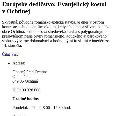
Európske dedičstvo: Evanjelický kostol
v Ochtinej
Skvostná, pôvodne románsko-gotická stavba, je dnes v ostrom
kontraste s chudobnejším okolím, kedysi bohatej a slávnej baníckej
obce Ochtiná. Jednoloďová stredoveká stavba s polygonálnym
presbytériom nesie prvky románskeho, gotického aj barokového
slohu s výtvarne dokonalými a hodnotnými freskami v interiéri zo
14. storočia.
Čítať viac...
Adresa:
Obecný úrad Ochtiná
Ochtiná 52
049 35 Ochtiná
IČO: 00 328 600
Úradné hodiny
Pondelok - Piatok 8 00 - 15 30 hod.