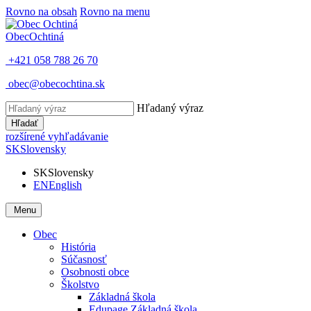
Rovno na obsah
Rovno na menu
Obec
Ochtiná
+421 058 788 26 70
obec@obecochtina.sk
Hľadaný výraz
Hľadať
rozšírené vyhľadávanie
SK
Slovensky
SK
Slovensky
EN
English
Menu
Obec
História
Súčasnosť
Osobnosti obce
Školstvo
Základná škola
Edupage Základná škola