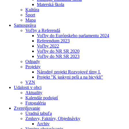
Materská škola
Kultúra
Šport
Mapa
Samospráva
Voľby a Referendá
Voľby do Európskeho parlamentu 2024
Referendum 2023
Voľby 2022
Voľby do NR SR 2020
Voľby do NR SR 2023
Odpady
Projekty
Národný projekt Rozvojové tímy I.
Projekt "K jaskyni peši a na bicykli"
VZN
Udalosti v obci
Aktuality
Kalendár podujatí
Fotogaléria
Zverejňovanie
Úradná tabuľa
Zmluvy, Faktúry, Objednávky
Archiv
Verejne obstarávanie