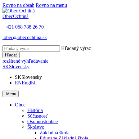
Rovno na obsah
Rovno na menu
Obec
Ochtiná
+421 058 788 26 70
obec@obecochtina.sk
Hľadaný výraz
Hľadať
rozšírené vyhľadávanie
SK
Slovensky
SK
Slovensky
EN
English
Menu
Obec
História
Súčasnosť
Osobnosti obce
Školstvo
Základná škola
Edupage Základná škola