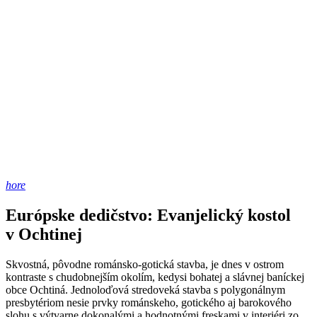
hore
Európske dedičstvo: Evanjelický kostol
v Ochtinej
Skvostná, pôvodne románsko-gotická stavba, je dnes v ostrom
kontraste s chudobnejším okolím, kedysi bohatej a slávnej baníckej
obce Ochtiná. Jednoloďová stredoveká stavba s polygonálnym
presbytériom nesie prvky románskeho, gotického aj barokového
slohu s výtvarne dokonalými a hodnotnými freskami v interiéri zo