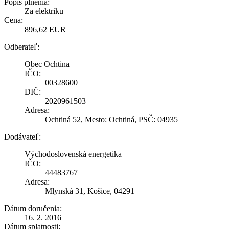
Popis plnenia:
Za elektriku
Cena:
896,62 EUR
Odberateľ:
Obec Ochtina
IČO:
00328600
DIČ:
2020961503
Adresa:
Ochtiná 52, Mesto: Ochtiná, PSČ: 04935
Dodávateľ:
Východoslovenská energetika
IČO:
44483767
Adresa:
Mlynská 31, Košice, 04291
Dátum doručenia:
16. 2. 2016
Dátum splatnosti: