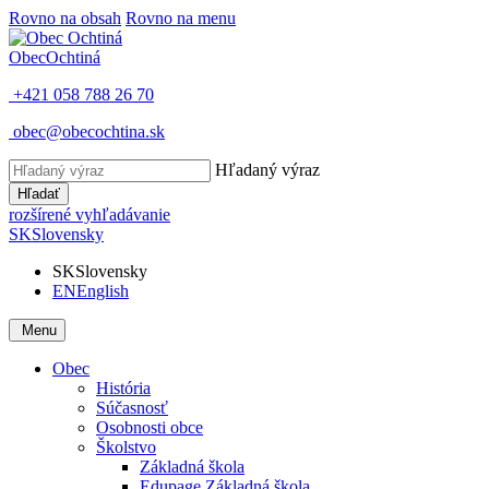
Rovno na obsah
Rovno na menu
Obec
Ochtiná
+421 058 788 26 70
obec@obecochtina.sk
Hľadaný výraz
Hľadať
rozšírené vyhľadávanie
SK
Slovensky
SK
Slovensky
EN
English
Menu
Obec
História
Súčasnosť
Osobnosti obce
Školstvo
Základná škola
Edupage Základná škola