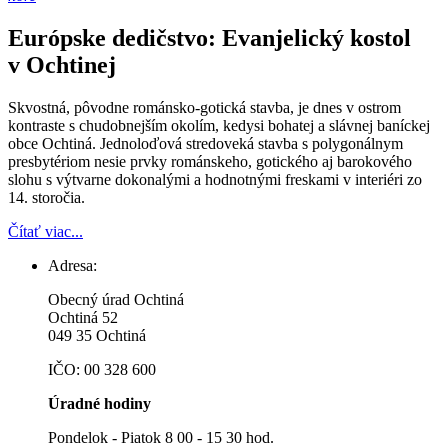
Európske dedičstvo: Evanjelický kostol
v Ochtinej
Skvostná, pôvodne románsko-gotická stavba, je dnes v ostrom
kontraste s chudobnejším okolím, kedysi bohatej a slávnej baníckej
obce Ochtiná. Jednoloďová stredoveká stavba s polygonálnym
presbytériom nesie prvky románskeho, gotického aj barokového
slohu s výtvarne dokonalými a hodnotnými freskami v interiéri zo
14. storočia.
Čítať viac...
Adresa:
Obecný úrad Ochtiná
Ochtiná 52
049 35 Ochtiná
IČO: 00 328 600
Úradné hodiny
Pondelok - Piatok 8 00 - 15 30 hod.