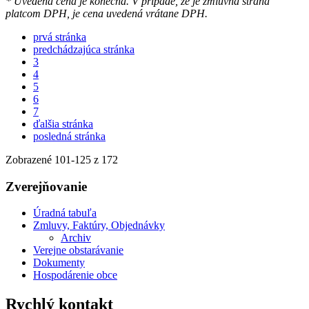
* Uvedená cena je konečná. V prípade, že je zmluvná strana
platcom DPH, je cena uvedená vrátane DPH.
prvá stránka
predchádzajúca stránka
3
4
5
6
7
ďalšia stránka
posledná stránka
Zobrazené
101
-
125
z 172
Zverejňovanie
Úradná tabuľa
Zmluvy, Faktúry, Objednávky
Archiv
Verejne obstarávanie
Dokumenty
Hospodárenie obce
Rychlý kontakt