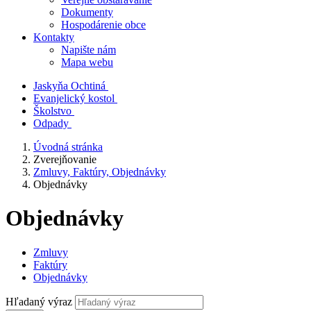
Dokumenty
Hospodárenie obce
Kontakty
Napište nám
Mapa webu
Jaskyňa Ochtiná
Evanjelický kostol
Školstvo
Odpady
Úvodná stránka
Zverejňovanie
Zmluvy, Faktúry, Objednávky
Objednávky
Objednávky
Zmluvy
Faktúry
Objednávky
Hľadaný výraz