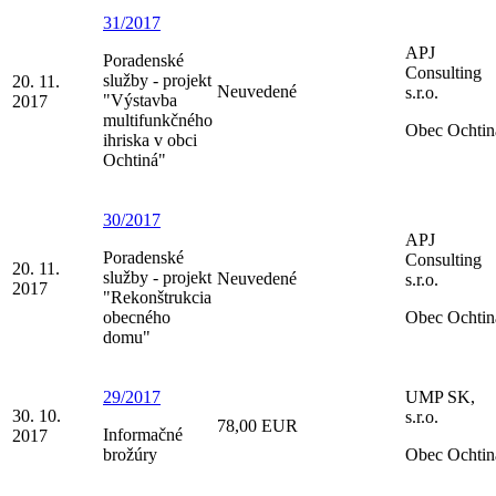
31/2017
APJ
Poradenské
Consulting
služby - projekt
20. 11.
Neuvedené
s.r.o.
"Výstavba
2017
multifunkčného
Obec Ochtin
ihriska v obci
Ochtiná"
30/2017
APJ
Poradenské
Consulting
20. 11.
služby - projekt
Neuvedené
s.r.o.
2017
"Rekonštrukcia
obecného
Obec Ochtin
domu"
29/2017
UMP SK,
30. 10.
s.r.o.
78,00 EUR
Informačné
2017
brožúry
Obec Ochtin