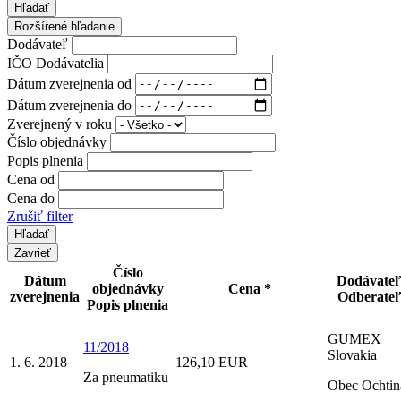
Hľadať
Rozšírené hľadanie
Dodávateľ
IČO Dodávatelia
Dátum zverejnenia od
Dátum zverejnenia do
Zverejnený v roku
Číslo objednávky
Popis plnenia
Cena od
Cena do
Zrušiť filter
Zavrieť
Číslo
Dátum
Dodávate
objednávky
Cena *
zverejnenia
Odberate
Popis plnenia
GUMEX
11/2018
Slovakia
1. 6. 2018
126,10 EUR
Za pneumatiku
Obec Ochtin