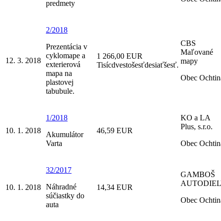
predmety
2/2018
CBS
Prezentácia v
Maľované
cyklomape a
1 266,00 EUR
12. 3. 2018
mapy
exterierová
Tisícdvestošesťdesiaťšesť.
mapa na
Obec Ochtin
plastovej
tabubule.
1/2018
KO a LA
Plus, s.r.o.
10. 1. 2018
46,59 EUR
Akumulátor
Varta
Obec Ochtin
32/2017
GAMBOŠ
AUTODIE
Náhradné
10. 1. 2018
14,34 EUR
súčiastky do
Obec Ochtin
auta