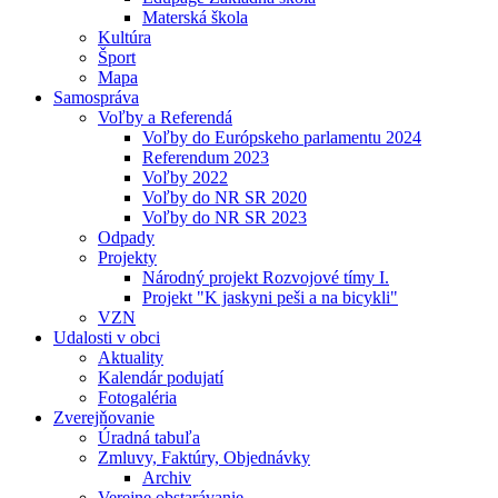
Materská škola
Kultúra
Šport
Mapa
Samospráva
Voľby a Referendá
Voľby do Európskeho parlamentu 2024
Referendum 2023
Voľby 2022
Voľby do NR SR 2020
Voľby do NR SR 2023
Odpady
Projekty
Národný projekt Rozvojové tímy I.
Projekt "K jaskyni peši a na bicykli"
VZN
Udalosti v obci
Aktuality
Kalendár podujatí
Fotogaléria
Zverejňovanie
Úradná tabuľa
Zmluvy, Faktúry, Objednávky
Archiv
Verejne obstarávanie