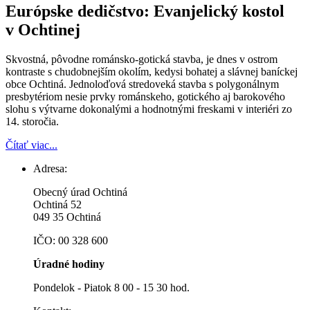
Európske dedičstvo: Evanjelický kostol
v Ochtinej
Skvostná, pôvodne románsko-gotická stavba, je dnes v ostrom
kontraste s chudobnejším okolím, kedysi bohatej a slávnej baníckej
obce Ochtiná. Jednoloďová stredoveká stavba s polygonálnym
presbytériom nesie prvky románskeho, gotického aj barokového
slohu s výtvarne dokonalými a hodnotnými freskami v interiéri zo
14. storočia.
Čítať viac...
Adresa:
Obecný úrad Ochtiná
Ochtiná 52
049 35 Ochtiná
IČO: 00 328 600
Úradné hodiny
Pondelok - Piatok 8 00 - 15 30 hod.