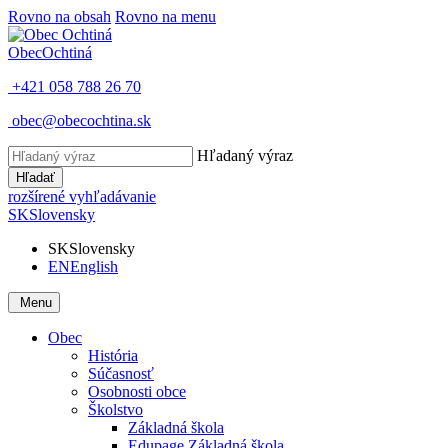
Rovno na obsah
Rovno na menu
Obec
Ochtiná
+421 058 788 26 70
obec@obecochtina.sk
Hľadaný výraz
Hľadať
rozšírené vyhľadávanie
SK
Slovensky
SK
Slovensky
EN
English
Menu
Obec
História
Súčasnosť
Osobnosti obce
Školstvo
Základná škola
Edupage Základná škola