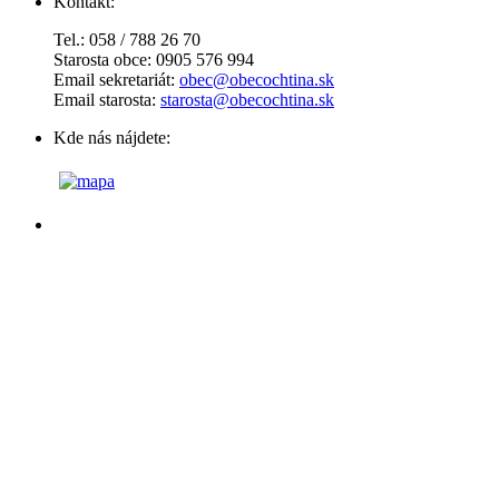
Kontakt:
Tel.: 058 / 788 26 70
Starosta obce: 0905 576 994
Email sekretariát:
obec@obecochtina.sk
Email starosta:
starosta@obecochtina.sk
Kde nás nájdete: