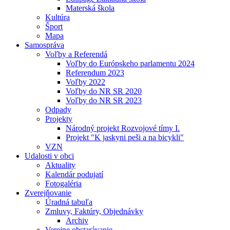
Materská škola
Kultúra
Šport
Mapa
Samospráva
Voľby a Referendá
Voľby do Európskeho parlamentu 2024
Referendum 2023
Voľby 2022
Voľby do NR SR 2020
Voľby do NR SR 2023
Odpady
Projekty
Národný projekt Rozvojové tímy I.
Projekt "K jaskyni peši a na bicykli"
VZN
Udalosti v obci
Aktuality
Kalendár podujatí
Fotogaléria
Zverejňovanie
Úradná tabuľa
Zmluvy, Faktúry, Objednávky
Archiv
Verejne obstarávanie