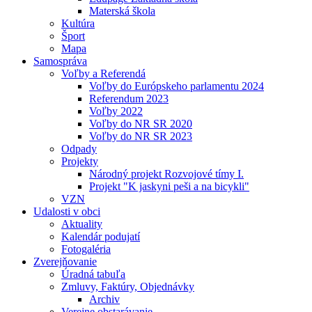
Materská škola
Kultúra
Šport
Mapa
Samospráva
Voľby a Referendá
Voľby do Európskeho parlamentu 2024
Referendum 2023
Voľby 2022
Voľby do NR SR 2020
Voľby do NR SR 2023
Odpady
Projekty
Národný projekt Rozvojové tímy I.
Projekt "K jaskyni peši a na bicykli"
VZN
Udalosti v obci
Aktuality
Kalendár podujatí
Fotogaléria
Zverejňovanie
Úradná tabuľa
Zmluvy, Faktúry, Objednávky
Archiv
Verejne obstarávanie