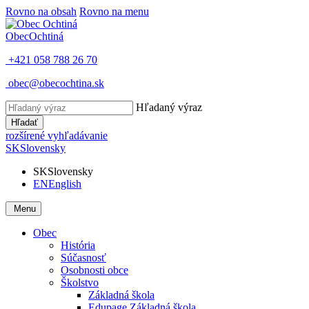
Rovno na obsah
Rovno na menu
Obec
Ochtiná
+421 058 788 26 70
obec@obecochtina.sk
Hľadaný výraz
Hľadať
rozšírené vyhľadávanie
SK
Slovensky
SK
Slovensky
EN
English
Menu
Obec
História
Súčasnosť
Osobnosti obce
Školstvo
Základná škola
Edupage Základná škola