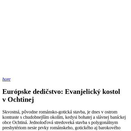
hore
Európske dedičstvo: Evanjelický kostol
v Ochtinej
Skvostná, pôvodne románsko-gotická stavba, je dnes v ostrom
kontraste s chudobnejším okolím, kedysi bohatej a slávnej baníckej
obce Ochtiná. Jednoloďová stredoveká stavba s polygonálnym
presbytériom nesie prvky románskeho, gotického aj barokového