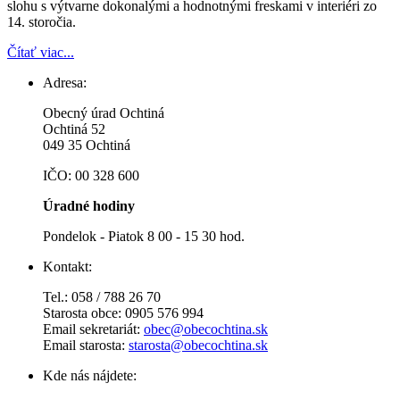
slohu s výtvarne dokonalými a hodnotnými freskami v interiéri zo
14. storočia.
Čítať viac...
Adresa:
Obecný úrad Ochtiná
Ochtiná 52
049 35 Ochtiná
IČO: 00 328 600
Úradné hodiny
Pondelok - Piatok 8 00 - 15 30 hod.
Kontakt:
Tel.: 058 / 788 26 70
Starosta obce: 0905 576 994
Email sekretariát:
obec@obecochtina.sk
Email starosta:
starosta@obecochtina.sk
Kde nás nájdete: