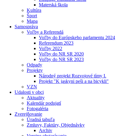
Materská škola
Kultúra
Šport
Mapa
Samospráva
Voľby a Referendá
Voľby do Európskeho parlamentu 2024
Referendum 2023
Voľby 2022
Voľby do NR SR 2020
Voľby do NR SR 2023
Odpady
Projekty
Národný projekt Rozvojové tímy I.
Projekt "K jaskyni peši a na bicykli"
VZN
Udalosti v obci
Aktuality
Kalendár podujatí
Fotogaléria
Zverejňovanie
Úradná tabuľa
Zmluvy, Faktúry, Objednávky
Archiv
Verejne obstarávanie