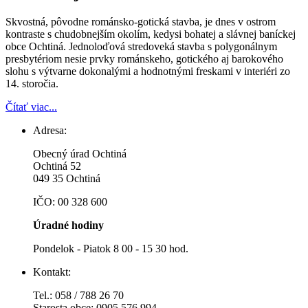
Skvostná, pôvodne románsko-gotická stavba, je dnes v ostrom
kontraste s chudobnejším okolím, kedysi bohatej a slávnej baníckej
obce Ochtiná. Jednoloďová stredoveká stavba s polygonálnym
presbytériom nesie prvky románskeho, gotického aj barokového
slohu s výtvarne dokonalými a hodnotnými freskami v interiéri zo
14. storočia.
Čítať viac...
Adresa:
Obecný úrad Ochtiná
Ochtiná 52
049 35 Ochtiná
IČO: 00 328 600
Úradné hodiny
Pondelok - Piatok 8 00 - 15 30 hod.
Kontakt:
Tel.: 058 / 788 26 70
Starosta obce: 0905 576 994