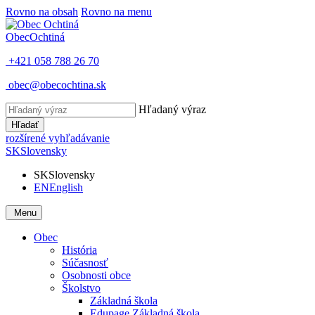
Rovno na obsah
Rovno na menu
Obec
Ochtiná
+421 058 788 26 70
obec@obecochtina.sk
Hľadaný výraz
Hľadať
rozšírené vyhľadávanie
SK
Slovensky
SK
Slovensky
EN
English
Menu
Obec
História
Súčasnosť
Osobnosti obce
Školstvo
Základná škola
Edupage Základná škola